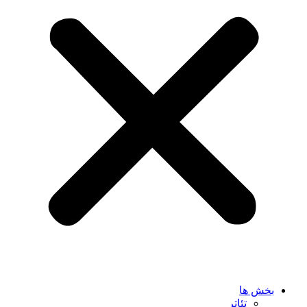
بخش ها
تئاتر