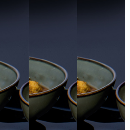
بخش ها
تئاتر
عکس
موسیقی اقوام و نواحی
فیلم کوتاه
مهر فستیوال ۲۰۲۴
آنچه در فستیوال مهر ۲۰۲۴ گذشت
برندگان بخش تئاتر
برندگان بخش شعر
برندگان بخش عکس
برندگان بخش موسیقی اقوام و نواحی
برندگان بخش فیلم کوتاه
بازارچه هنری
تندیس مهر
جشنواره غذا های ایرانی
درباره ما
درباره فستیوال
درباره مدیر مجموعه
پر کردن فرم
فارسی
English